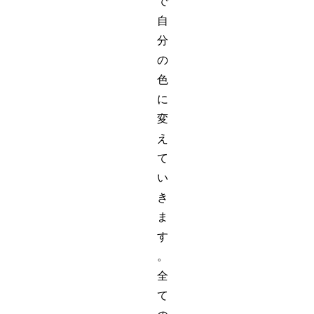
で
自
分
の
色
に
変
え
て
い
き
ま
す
。
全
て