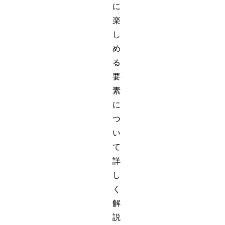
に
楽
し
め
る
要
素
に
つ
い
て
詳
し
く
解
説