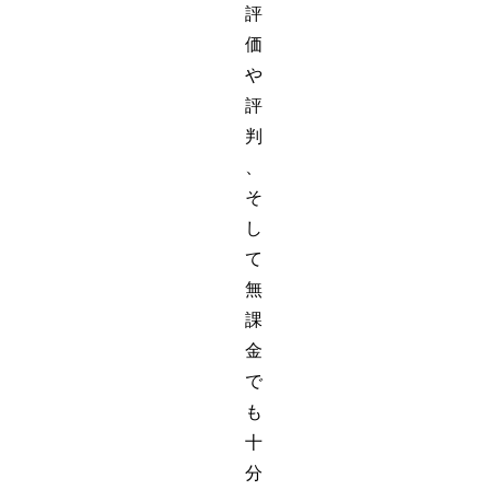
評
価
や
評
判
、
そ
し
て
無
課
金
で
も
十
分