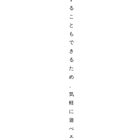
る
こ
と
も
で
き
る
た
め
、
気
軽
に
遊
べ
る