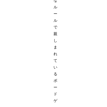
な
ル
ー
ル
で
親
し
ま
れ
て
い
る
ボ
ー
ド
ゲ