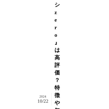
シ
z
e
r
o
』
は
高
評
価
？
特
徴
2024
10/22
や