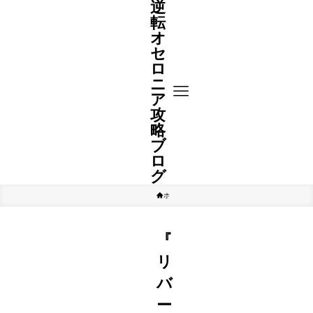
逆
転
オ
セ
ロ
ニ
ア
攻
略
ブ
ロ
グ
ホーム
アプリレビュー
『
リ
バ
ー