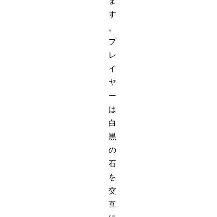
ま
す
。
プ
レ
イ
ヤ
ー
は
白
黒
の
石
を
交
互