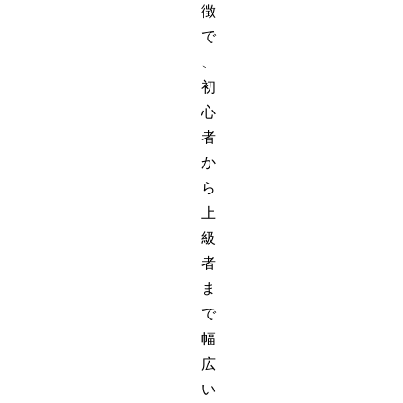
徴
で
、
初
心
者
か
ら
上
級
者
ま
で
幅
広
い