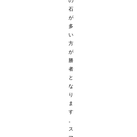
の
石
が
多
い
方
が
勝
者
と
な
り
ま
す
。
ス