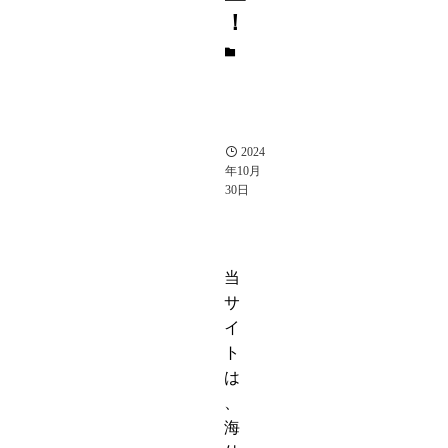
！
ア
プ
リ
レ
ビ
ュ
ー
2024
年10月
30日
当
サ
イ
ト
は
、
海