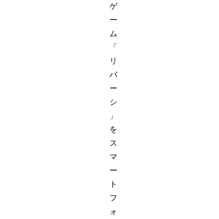
ゲ
ー
ム
「
リ
バ
ー
シ
」
を
ス
マ
ー
ト
フ
ォ