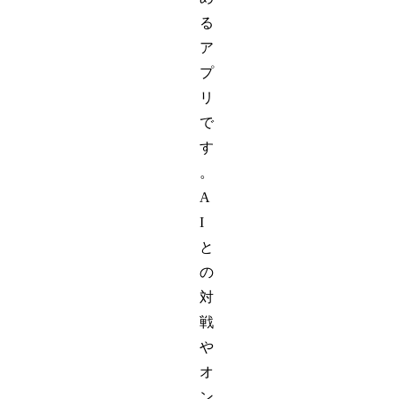
る
ア
プ
リ
で
す
。
A
I
と
の
対
戦
や
オ
ン