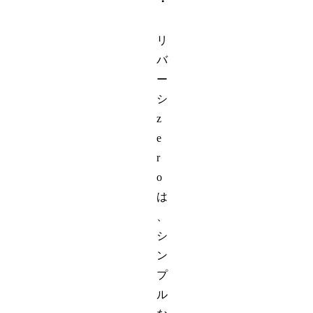
リ
バ
ー
シ
z
e
r
o
は
、
シ
ン
プ
ル