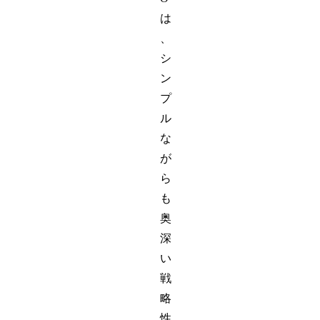
は
、
シ
ン
プ
ル
な
が
ら
も
奥
深
い
戦
略
性