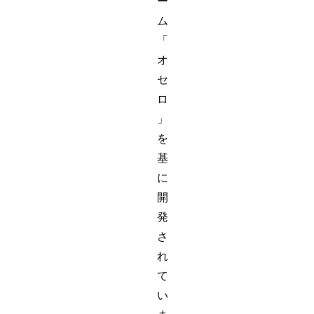
ー
ム
「
オ
セ
ロ
」
を
基
に
開
発
さ
れ
て
い