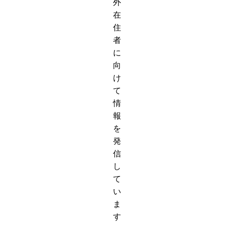
外
在
住
者
に
向
け
て
情
報
を
発
信
し
て
い
ま
す