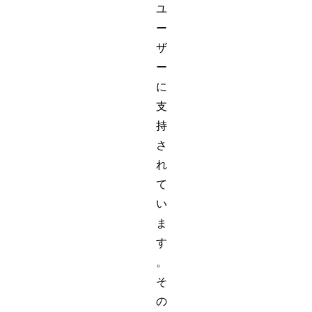
ユ
ー
ザ
ー
に
支
持
さ
れ
て
い
ま
す
。
そ
の