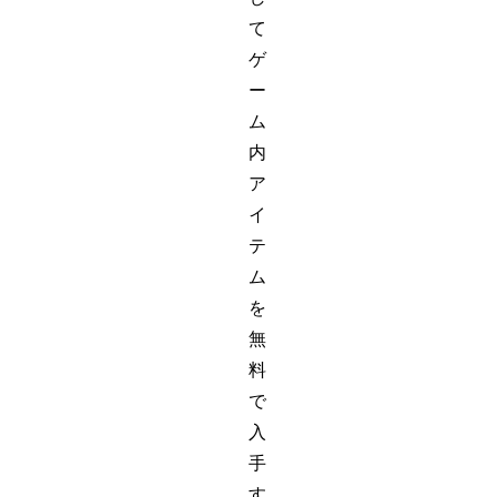
て
ゲ
ー
ム
内
ア
イ
テ
ム
を
無
料
で
入
手
す