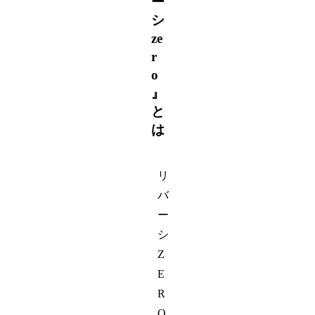
ー
シ
ze
r
o
』
と
は
リ
バ
ー
シ
Z
E
R
O