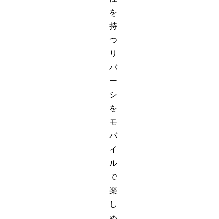
を
持
つ
リ
バ
ー
シ
を
モ
バ
イ
ル
で
楽
し
め