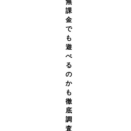
無
課
金
で
も
遊
べ
る
の
か
も
徹
底
調
査