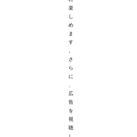
楽
し
め
ま
す
。
さ
ら
に
、
広
告
を
視
聴
し