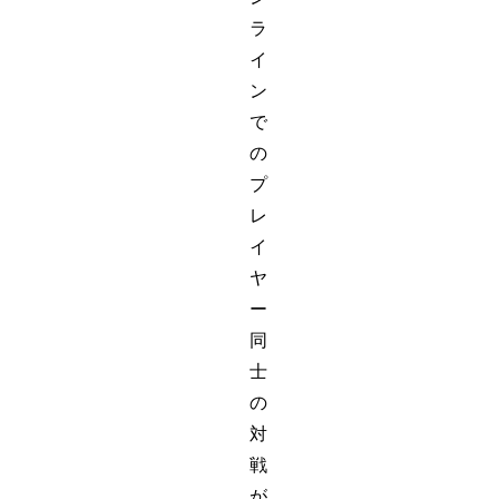
ラ
イ
ン
で
の
プ
レ
イ
ヤ
ー
同
士
の
対
戦
が