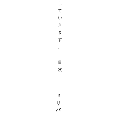
し
て
い
き
ま
す
。
目
次
『
リ
バ