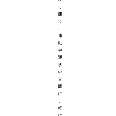
可
能
で
、
通
勤
や
通
学
の
合
間
に
手
軽
に