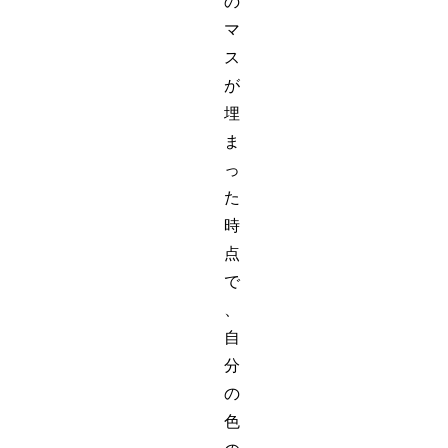
の
マ
ス
が
埋
ま
っ
た
時
点
で
、
自
分
の
色