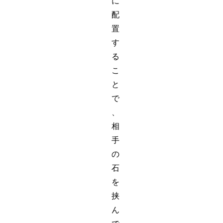
に
配
置
す
る
こ
と
で
、
相
手
の
石
を
挟
ん