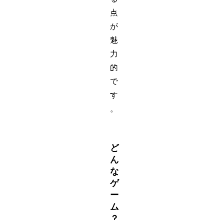
点
が
魅
力
的
で
す
。
ど
ん
な
ゲ
ー
ム
？