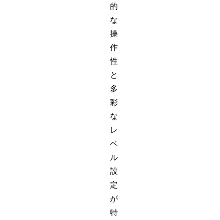
的
な
操
作
性
と
多
彩
な
レ
ベ
ル
設
定
が
特