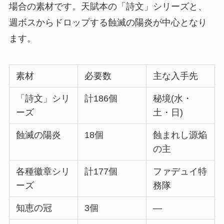
場合の素材です。天賦本の「詩文」シリーズと、
週ボスからドロップする蝕滅の陽炎が中心となり
ます。
素材
必要数
主な入手先
「詩文」シリ
計186個
秘境(水・
ーズ
土・日)
蝕滅の陽炎
18個
蝕まれし源焔
の主
各種徽章シリ
計177個
ファデュイ特
ーズ
務隊
知恵の冠
3個
―